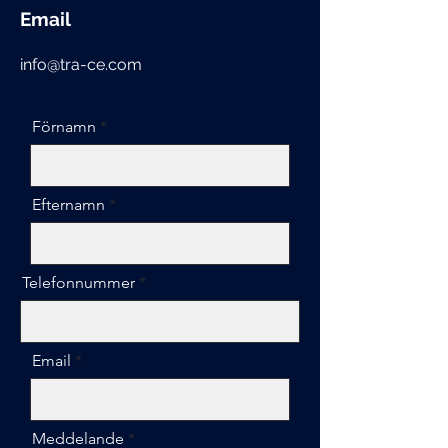
Email
info@tra-ce.com
Förnamn
Efternamn
Telefonnummer
Email
Meddelande