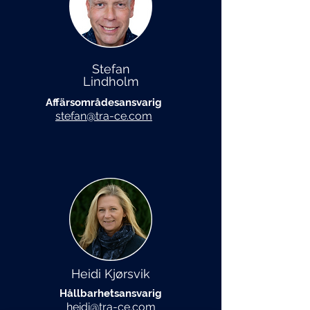
Stefan
Lindholm
Affärsområdesansvarig
stefan@tra-ce.com
Heidi Kjørsvik
Hållbarhetsansvarig
heidi@tra-ce.com