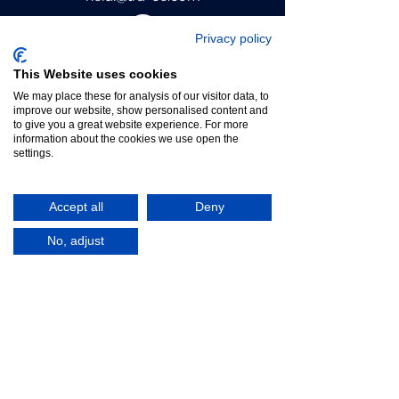
Privacy policy
This Website uses cookies
We may place these for analysis of our visitor data, to
improve our website, show personalised content and
to give you a great website experience. For more
information about the cookies we use open the
settings.
Cent Gustafsson
Accept all
Deny
CEO
cent@tra-ce.com
No, adjust