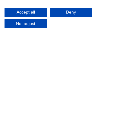
Accept all
Deny
No, adjust
Adress
Hantverkarvägen 9
763 43 Hallstavik
Telefon
+46 (0)72-511 41 77
Email
info@tra-ce.com
Sta
rt
Trace Logistics
Trace Projects
Kontakt
Boka demo